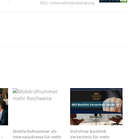
,
SEO
Unternehmensberatung
Mobile Rufnummer als
DoFollow Backlink
 –
Internatadresse für mehr
Verzeichnis für mehr