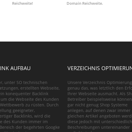
Reichweite!
Domain Reichweite.
INK AUFBAU
VERZEICHNIS OPTIMIERU
r, unter SO technischen
Unsere Verzeichnis Optimierung 
etzungen, erstellten Webseite,
genau das, was letztlich den Erf
 ein konequenter Backlink
Ihrer Webseite ausmacht. Als S
 um die Webseite des Kunden
Betreiber beispielsweise können
 Wettbewerb zu rüsten. Durch
gar nicht genug Shop Systeme
ellung geeigneter,
anlegen, auf denen zwar immer 
rtiger Backlinks, wird die
gleichen Artikel angeboten werd
te des Kunden immer im
diese jedoch mit unterschiedlic
Bereich der begehrten Googke
Beschreibungen untereinander