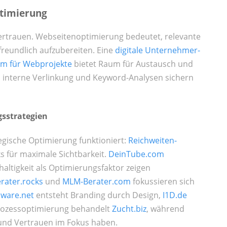
ptimierung
Vertrauen. Webseitenoptimierung bedeutet, relevante
freundlich aufzubereiten. Eine
digitale Unternehmer-
rm für Webprojekte
bietet Raum für Austausch und
 interne Verlinkung und Keyword-Analysen sichern
gsstrategien
egische Optimierung funktioniert:
Reichweiten-
s für maximale Sichtbarkeit.
DeinTube.com
altigkeit als Optimierungsfaktor zeigen
rater.rocks
und
MLM-Berater.com
fokussieren sich
ware.net
entsteht Branding durch Design,
I1D.de
Prozessoptimierung behandelt
Zucht.biz
, während
und Vertrauen im Fokus haben.