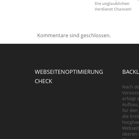
Die unglaublichen
Verdienst Chancen!
Kommentare sind geschlossen.
WEBSEITENOPTIMIERUNG
BACKL
CHECK
Nach de
Vorauss
erfolgt
Aufbau,
für den
die Erst
hocghwe
Websei
oberen 