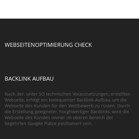
WEBSEITENOPTIMIERUNG CHECK
BACKLINK AUFBAU
Nach der, unter SO technischen Voraussetzungen, erstellten
Webseite, erfolgt ein konequenter Backlink Aufbau, um die
Webseite des Kunden für den Wettbewerb zu rüsten. Durch
die Erstellung geeigneter, hocghwertiger Backlinks, wird die
Webseite des Kunden immer im oberen Bereich der
begehrten Googke Plätze positioniert sein.