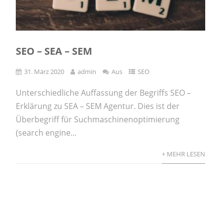
SEO – SEA – SEM
31. März 2020
admin
Aus
SEO
Unterschiedliche Auffassung der Begriffs SEO –
Erklärung zu SEA – SEM Agentur. Dies ist der
Überbegriff für Suchmaschinenoptimierung
(search engine...
+ MEHR LESEN