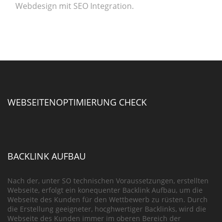
Webdesign mit SEO Integration.
WEBSEITENOPTIMIERUNG CHECK
BACKLINK AUFBAU
Nach der, unter SO technischen Voraussetzungen, erstellten
Webseite, erfolgt ein konequenter Backlink Aufbau, um die
Webseite des Kunden für den Wettbewerb zu rüsten. Durch
die Erstellung geeigneter, hocghwertiger Backlinks, wird die
Webseite des Kunden immer im oberen Bereich der