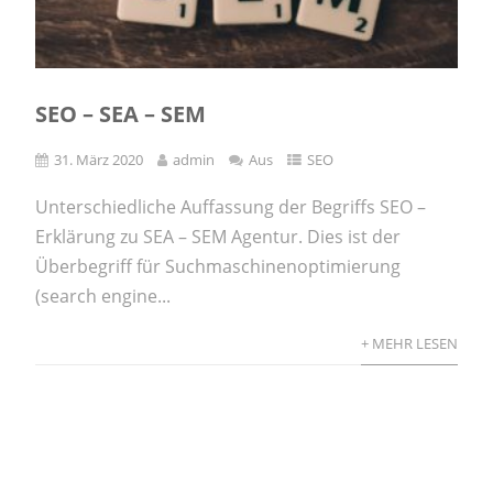
SEO – SEA – SEM
31. März 2020
admin
Aus
SEO
Unterschiedliche Auffassung der Begriffs SEO –
Erklärung zu SEA – SEM Agentur. Dies ist der
Überbegriff für Suchmaschinenoptimierung
(search engine...
+ MEHR LESEN