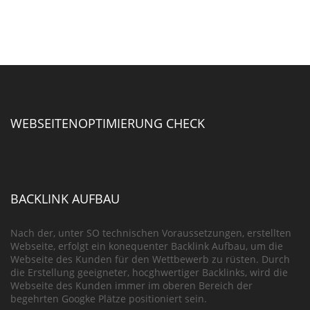
WEBSEITENOPTIMIERUNG CHECK
BACKLINK AUFBAU
Nach der, unter SO technischen Voraussetzungen, erstellten
Webseite, erfolgt ein konequenter Backlink Aufbau, um die
Webseite des Kunden für den Wettbewerb zu rüsten. Durch
die Erstellung geeigneter, hocghwertiger Backlinks, wird die
Webseite des Kunden immer im oberen Bereich der
begehrten Googke Plätze positioniert sein.